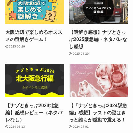
大阪近辺で楽しめるオスス
【謎解き感想】ナゾときっ
メの謎解きゲーム！
ぷ2025阪急編・ネタバレな
し感想
2025-05-26
2025-04-20
【ナゾときっぷ2024北急
【「ナゾときっぷ2024阪急
編】感想レビュー（ネタバ
編」感想】ラストの謎はき
レなし）
っと誰もが感動で震える！
2024-08-13
2024-04-01