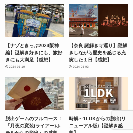
【ナゾときっぷ2024阪神
【奈良 謎解き寺巡り】謎解
編】謎解き好きにも、旅好
きしながら歴史を感じる充
きにも大満足【感想】
実した１日【感想】
2024-03-16
2024-03-03
脱出ゲームのフルコース！
時解～1LDKからの脱出(リ
「月夜の変装(ライアー)ホ
ニューアル版)【謎解き感
テルからの脱出」の感想
想】