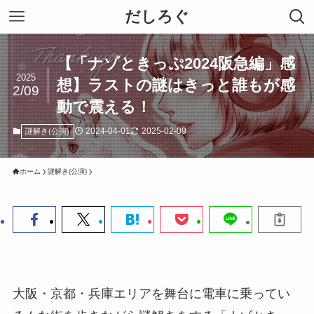
だしろぐ
【「ナゾときっぷ2024阪急編」感
2025
想】ラストの謎はきっと誰もが感
2/09
動で震える！
2024-04-01
2025-02-09
謎解き(公演)
ホーム
謎解き(公演)
大阪・京都・兵庫エリアを舞台に電車に乗ってい