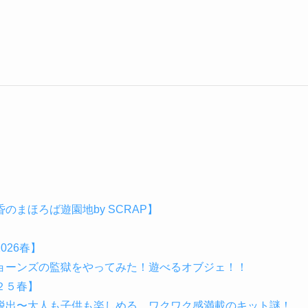
まほろば遊園地by SCRAP】
026春】
・ジョーンズの監獄をやってみた！遊べるオブジェ！！
２５春】
脱出〜大人も子供も楽しめる、ワクワク感満載のキット謎！