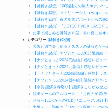
【謎解き感想】100階建ての無人ホテル〜
【謎解き感想】マトリョーシカ（матрешк
【謎解き感想】夜の幽霊アパートからの脱
【謎解き感想】「DETECTIVE X CASE
お家で楽しめる謎解き８選！暑い夏にもオスス
カテゴリー:
謎解き(公演)
大阪近辺で楽しめるオススメの謎解きゲー
【謎解き感想】ナゾときっぷ2025阪急編
【ナゾときっぷ2024完結編】感想レビュ
【ナゾときっぷ2024北急編】感想レビュ
【「ナゾときっぷ2024阪急編」感想】ラ
【ナゾときっぷ2024阪神編】謎解き好き
【奈良 謎解き寺巡り】謎解きしながら歴
脱出ゲームのフルコース！「月夜の変装(ラ
時解～1LDKからの脱出(リニューアル版)
大阪メトロ謎解き「ワケアリ探偵と３つの