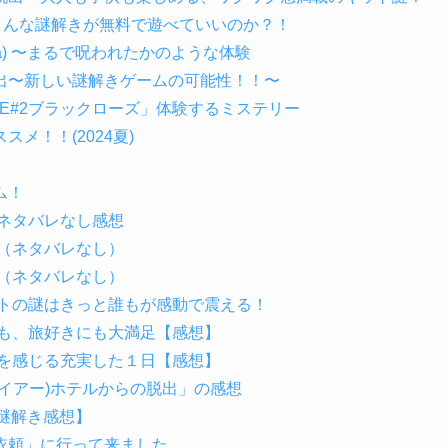
こんな謎解きが無料で遊べていいのか？！
а) 〜まるで呪われたかのような体験
出〜新しい謎解きゲームの可能性！！〜
 FILE#2ブラックローズ」体験するミステリー
メ！！(2024夏)
ム！
・ネタバレなし感想
ー（ネタバレなし）
ー（ネタバレなし）
ストの謎はきっと誰もが感動で震える！
にも、旅好きにも大満足【感想】
史を感じる充実した１日【感想】
イアー)ホテルからの脱出」の感想
【謎解き感想】
依頼」に行って来ました