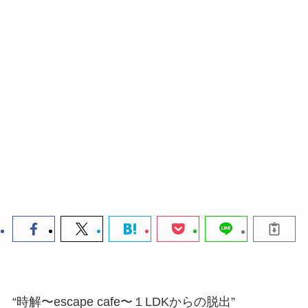
“時解〜escape cafe〜１LDKからの脱出”