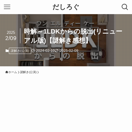
だしろぐ
時解～1LDKからの脱出(リニュー
2025
2/09
アル版)【謎解き感想】
2024-02-10
2025-02-09
謎解き(公演)
ホーム
謎解き(公演)