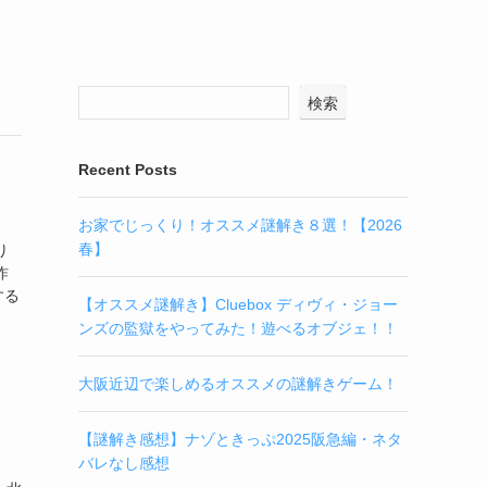
検索
Recent Posts
お家でじっくり！オススメ謎解き８選！【2026
春】
り
昨
する
【オススメ謎解き】Cluebox ディヴィ・ジョー
ンズの監獄をやってみた！遊べるオブジェ！！
大阪近辺で楽しめるオススメの謎解きゲーム！
【謎解き感想】ナゾときっぷ2025阪急編・ネタ
バレなし感想