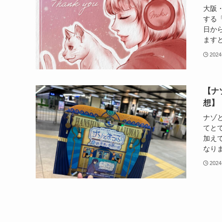
大阪
する「
日か
ますと幸
2024
【ナ
想】
ナゾ
てと
加え
なりま
2024