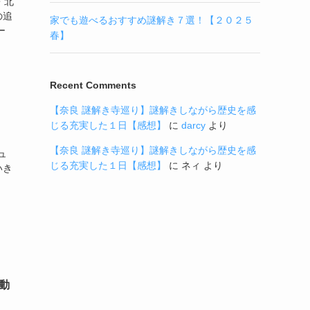
・北
の追
家でも遊べるおすすめ謎解き７選！【２０２５
ー
春】
Recent Comments
【奈良 謎解き寺巡り】謎解きしながら歴史を感
じる充実した１日【感想】
に
darcy
より
【奈良 謎解き寺巡り】謎解きしながら歴史を感
ュ
じる充実した１日【感想】
に
ネィ
より
いき
動