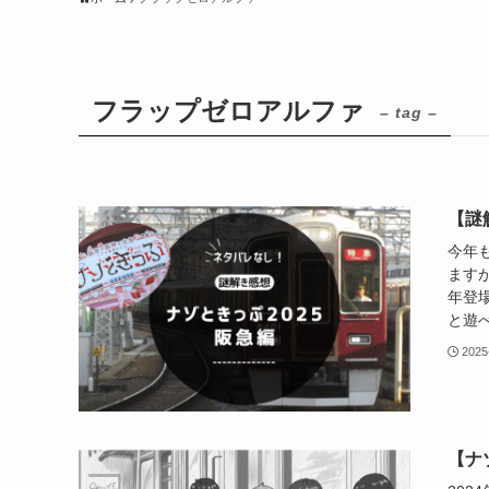
フラップゼロアルファ
– tag –
【謎
今年
ます
年登
と遊べ
2025
【ナ