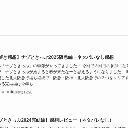
解き感想】ナゾときっぷ2025阪急編・ネタバレなし感想
も「ナゾときっぷ」の季節がやってきました！ 今回で３回目の参加にな
が、ナゾときっぷが始まると春が来たなーと思えるようになりました。 
場した北大阪急行編も継続で、阪急・阪神・北大阪急行の３つをクリア
る完結編は今年も...
-04-20
謎解き(公演)
ゾときっぷ2024完結編】感想レビュー（ネタバレなし）