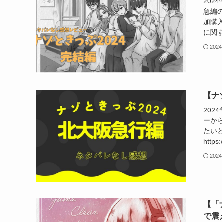
20
急編
加購
に関す
2024
【ナ
202
ーか
たいと思
https
2024
【「
で震