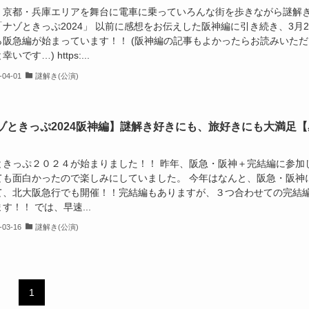
・京都・兵庫エリアを舞台に電車に乗っていろんな街を歩きながら謎解
ナゾときっぷ2024」 以前に感想をお伝えした阪神編に引き続き、3月2
ら阪急編が始まっています！！ (阪神編の記事もよかったらお読みいただ
いです…) https:...
-04-01
謎解き(公演)
ゾときっぷ2024阪神編】謎解き好きにも、旅好きにも大満足【
ときっぷ２０２４が始まりました！！ 昨年、阪急・阪神＋完結編に参加
ても面白かったので楽しみにしていました。 今年はなんと、阪急・阪神
て、北大阪急行でも開催！！完結編もありますが、３つ合わせての完結
す！！ では、早速...
-03-16
謎解き(公演)
1