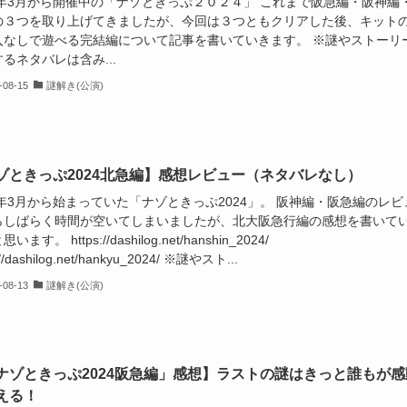
24年3月から開催中の「ナゾときっぷ２０２４」 これまで阪急編・阪神編
の３つを取り上げてきましたが、今回は３つともクリアした後、キット
入なしで遊べる完結編について記事を書いていきます。 ※謎やストーリ
るネタバレは含み...
-08-15
謎解き(公演)
ゾときっぷ2024北急編】感想レビュー（ネタバレなし）
4年3月から始まっていた「ナゾときっぷ2024」。 阪神編・阪急編のレビ
らしばらく時間が空いてしまいましたが、北大阪急行編の感想を書いて
います。 https://dashilog.net/hanshin_2024/
://dashilog.net/hankyu_2024/ ※謎やスト...
-08-13
謎解き(公演)
ナゾときっぷ2024阪急編」感想】ラストの謎はきっと誰もが感
える！